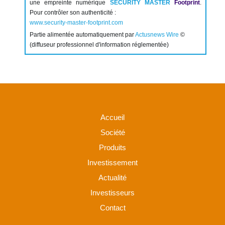
une empreinte numérique
SECURITY MASTER
Footprint
.
Pour contrôler son authenticité :
www.security-master-footprint.com
Partie alimentée automatiquement par
Actusnews Wire
©
(diffuseur professionnel d'information réglementée)
Accueil
Société
Produits
Investissement
Actualité
Investisseurs
Contact