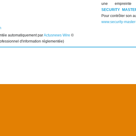
une empreinte 
SECURITY MASTE
Pour contrôler son au
www.security-master
m
entée automatiquement par
Actusnews Wire
©
rofessionnel d'information réglementée)