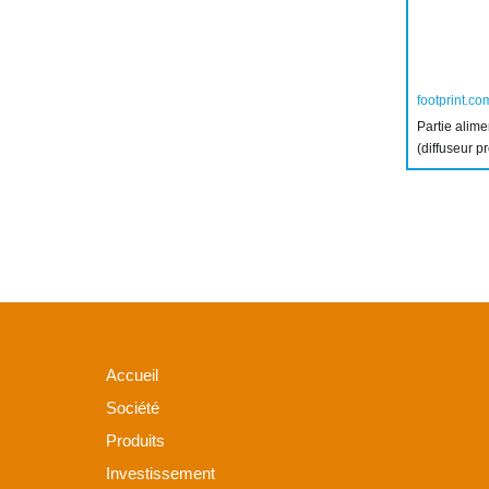
footprint.co
Partie alim
(diffuseur p
Accueil
Société
Produits
Investissement