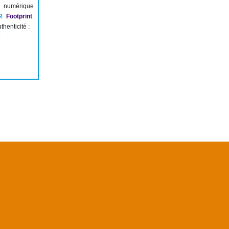
numérique
R
Footprint
.
thenticité :
-