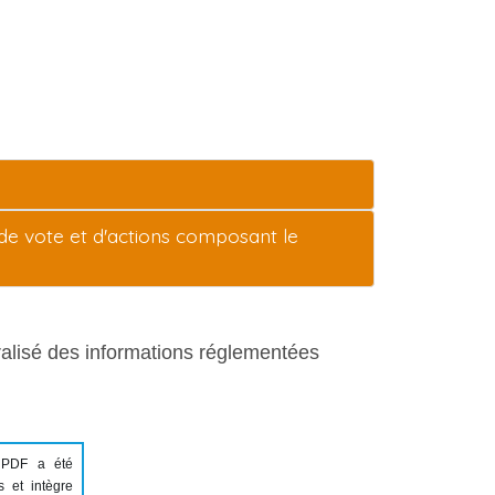
 de vote et d'actions composant le
tralisé des informations réglementées
 PDF a été
s et intègre