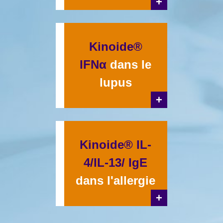
+
Kinoide®
IFNα
dans le
lupus
+
Kinoide® IL-
4/IL-13/ IgE
dans l'allergie
+