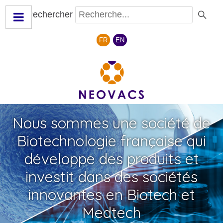
Rechercher
Sélectionnez votre langue
FR
EN
Nous sommes une société de
Biotechnologie française qui
développe des produits et
investit dans des sociétés
innovantes en Biotech et
Medtech