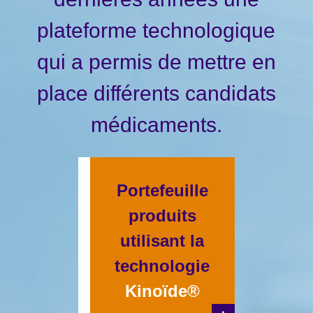
plateforme technologique
qui a permis de mettre en
place différents candidats
médicaments.
Portefeuille
produits
utilisant la
technologie
Kinoïde®