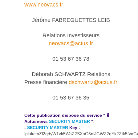
www.neovacs.fr
Jérôme FABREGUETTES LEIB
Relations Investisseurs
neovacs@actus.fr
01 53 67 36 78
Déborah SCHWARTZ Relations
Presse financière
dschwartz@actus.fr
01 53 67 36 35
Cette publication dispose du service " 🔒
Actusnews
SECURITY MASTER
".
-
SECURITY MASTER
Key :
lplukcmZl2qdyW1vk5WaZ2SXnG5nlJGWZ2qYk2Ztk5iVaGx