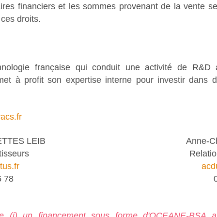
res financiers et les sommes provenant de la vente se
ces droits.
nologie française qui conduit une activité de R&D 
t à profit son expertise interne pour investir dans 
cs.fr
TTES LEIB
Anne-C
tisseurs
Relatio
us.fr
acd
6 78
ce (i) un financement sous forme d'OCEANE-BS