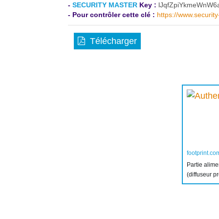
-
SECURITY MASTER
Key :
lJqfZpiYkmeWnW6
- Pour contrôler cette clé :
https://www.securit
Télécharger
footprint.co
Partie alim
(diffuseur p