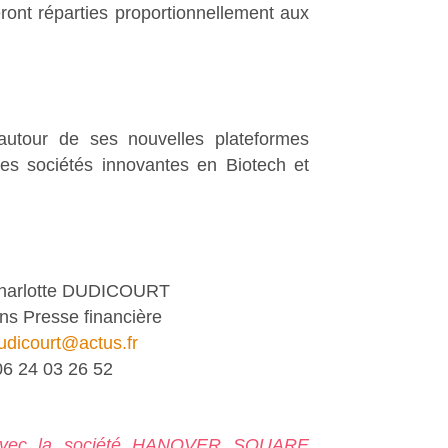
ront réparties proportionnellement aux
autour de ses nouvelles plateformes
des sociétés innovantes en Biotech et
harlotte DUDICOURT
ns Presse financière
udicourt@actus.fr
06 24 03 26 52
A avec la société HANOVER SQUARE