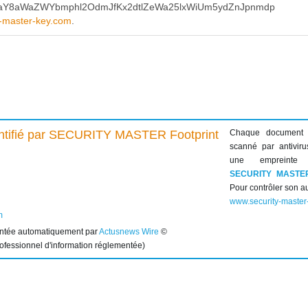
aY8aWaZWYbmphl2OdmJfKx2dtlZeWa25lxWiUm5ydZnJpnmdp
y-master-key.com
.
Chaque document
scanné par antiviru
une empreinte 
SECURITY MASTE
Pour contrôler son au
www.security-master
m
entée automatiquement par
Actusnews Wire
©
rofessionnel d'information réglementée)