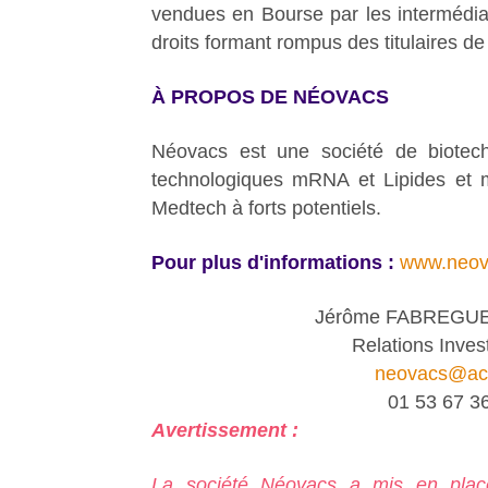
vendues en Bourse par les intermédiai
droits formant rompus des titulaires de 
À PROPOS DE NÉOVACS
Néovacs est une société de biotech
technologiques mRNA et Lipides et me
Medtech à forts potentiels.
Pour plus d'informations :
www.neova
Jérôme FABREGUE
Relations Inves
neovacs@act
01 53 67 3
Avertissement :
La société Néovacs a mis en pla