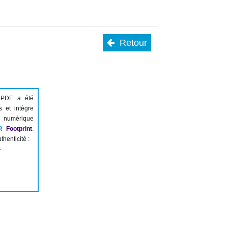
Retour
 PDF a été
s et intègre
numérique
R
Footprint
.
thenticité :
-