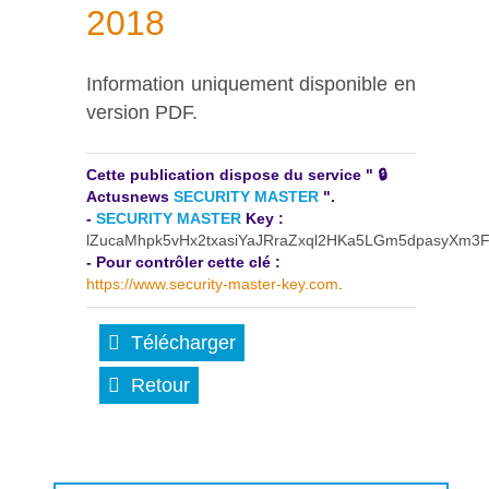
2018
Information uniquement disponible en
version PDF.
Cette publication dispose du service " 🔒
Actusnews
SECURITY MASTER
".
-
SECURITY MASTER
Key :
lZucaMhpk5vHx2txasiYaJRraZxql2HKa5LGm5dpasyXm
- Pour contrôler cette clé :
https://www.security-master-key.com
.
Télécharger
Retour