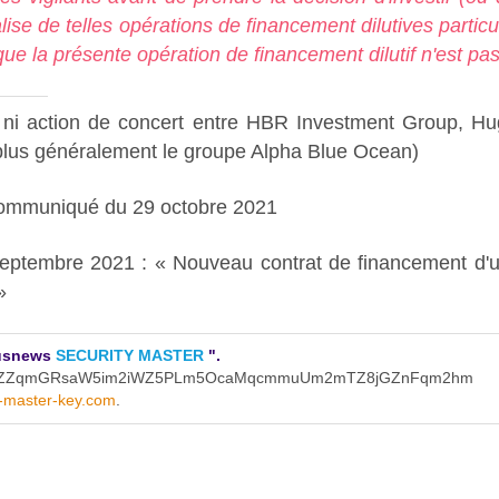
lise de telles opérations de financement dilutives particu
ue la présente opération de financement dilutif n'est pas
que ni action de concert entre HBR Investment Group, 
 plus généralement le groupe Alpha Blue Ocean)
ommuniqué du 29 octobre 2021
ptembre 2021 : « Nouveau contrat de financement d'
»
ctusnews
SECURITY MASTER
".
+aZZZqmGRsaW5im2iWZ5PLm5OcaMqcmmuUm2mTZ8jGZnFqm2hm
y-master-key.com
.