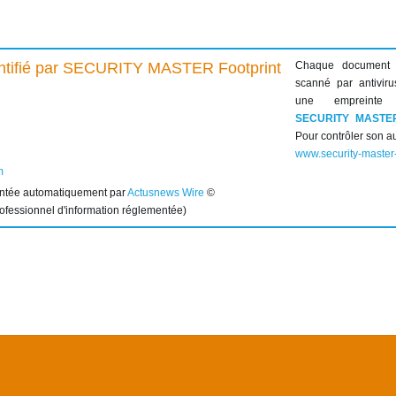
Chaque document
scanné par antiviru
une empreinte 
SECURITY MASTE
Pour contrôler son au
www.security-master
m
entée automatiquement par
Actusnews Wire
©
rofessionnel d'information réglementée)