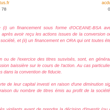
us.fr
acdu
 78
0
e (i) un financement sous forme d'OCEANE-BSA ave
, après avoir reçu les actions issues de la conversion o
 société, et (ii) un financement en ORA qui ont toutes été
on ou de l'exercice des titres susvisés, sont, en génér
sion baissière sur le cours de l'action. Au cas particuli
s dans la convention de fiducie.
e de leur capital investi en raison d'une diminution sign
en raison du nombre de titres émis au profit de la soci
ès vigilants avant de prendre la décision d'investir (ou 