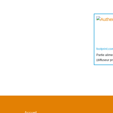
footprint.co
Partie alim
(diffuseur p
Accueil