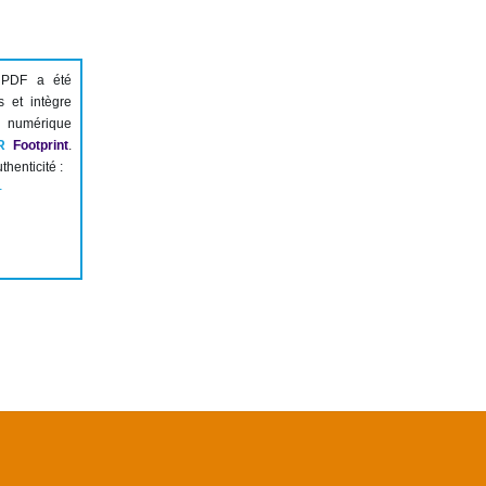
 PDF a été
s et intègre
numérique
R
Footprint
.
thenticité :
-