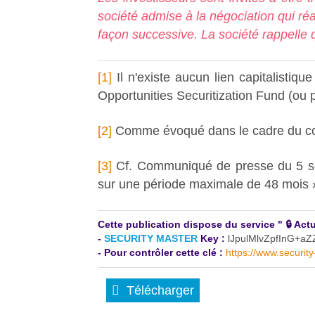
société admise à la négociation qui réa
façon successive. La société rappelle q
[1]
Il n'existe aucun lien capitalisti
Opportunities Securitization Fund (ou
[2]
Comme évoqué dans le cadre du c
[3]
Cf. Communiqué de presse du 5 se
sur une période maximale de 48 mois 
Cette publication dispose du service " 🔒 A
-
SECURITY MASTER
Key :
lJpulMlvZpfInG
- Pour contrôler cette clé :
https://www.securit
Télécharger