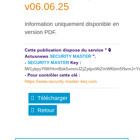
v06.06.25
Information uniquement disponible en
version PDF.
Cette publication dispose du service " 🔒
Actusnews
SECURITY MASTER
".
-
SECURITY MASTER
Key :
lW1ykpyYlW/HnnBsk5xmmJZjZptpxWiZmWKbm5NvmJ+Y
- Pour contrôler cette clé :
https://www.security-master-key.com
.
Télécharger
Retour