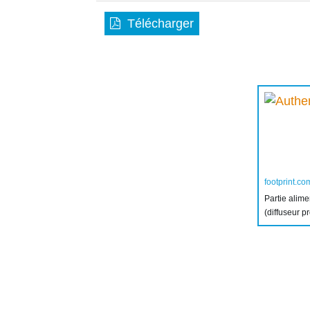
Télécharger
footprint.co
Partie alim
(diffuseur p