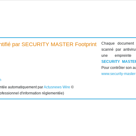
Chaque document
scanné par antiviru
une empreinte 
SECURITY MASTE
Pour contrôler son au
www.security-master
m
entée automatiquement par
Actusnews Wire
©
rofessionnel d'information réglementée)