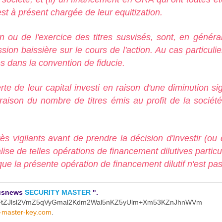
est à présent chargée de leur equitization.
on ou de l'exercice des titres susvisés, sont, en génér
sion baissière sur le cours de l'action. Au cas particuli
s dans la convention de fiducie.
e de leur capital investi en raison d'une diminution sign
en raison du nombre de titres émis au profit de la soci
ès vigilants avant de prendre la décision d'investir (ou 
lise de telles opérations de financement dilutives particu
ue la présente opération de financement dilutif n'est pas
ctusnews
SECURITY MASTER
".
FtZJlsl2VmZ5qVyGmal2Kdm2Wal5nKZ5yUlm+Xm53KZnJhnWVm
y-master-key.com
.