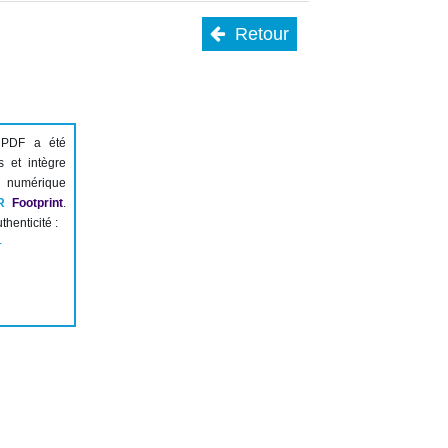
Retour
 PDF a été
s et intègre
numérique
R
Footprint
.
thenticité :
-