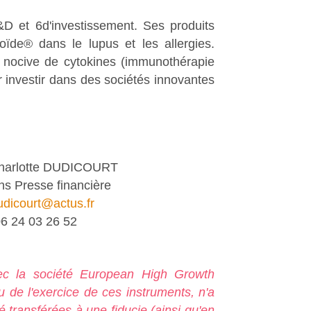
&D et 6d'investissement. Ses produits
ïde® dans le lupus et les allergies.
on nocive de cytokines (immunothérapie
ur investir dans des sociétés innovantes
harlotte DUDICOURT
ns Presse financière
dicourt@actus.fr
6 24 03 26 52
c la société European High Growth
u de l'exercice de ces instruments, n'a
é transférées à une fiducie (ainsi qu'en