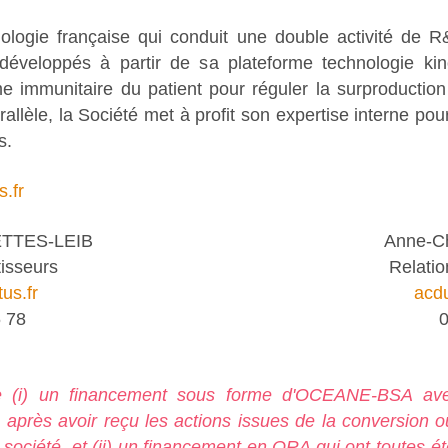
logie française qui conduit une double activité de R
développés à partir de sa plateforme technologie kino
me immunitaire du patient pour réguler la surproducti
arallèle, la Société met à profit son expertise interne po
s.
.fr
TTES-LEIB
Anne-C
tisseurs
Relatio
us.fr
acdu
 78
0
e (i) un financement sous forme d'OCEANE-BSA ave
, après avoir reçu les actions issues de la conversion o
 société, et (ii) un financement en ORA qui ont toutes ét