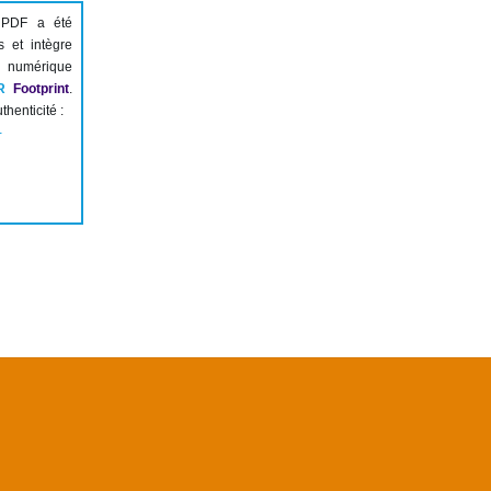
 PDF a été
s et intègre
numérique
R
Footprint
.
thenticité :
-