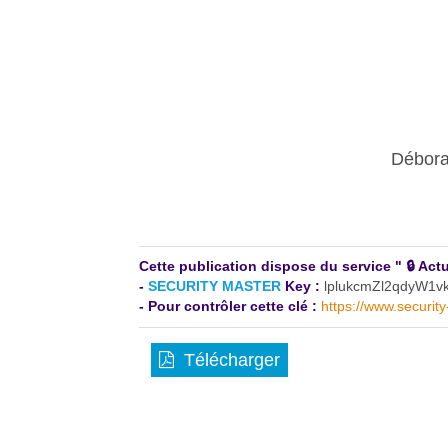
Débora
Cette publication dispose du service " 🔒 A
-
SECURITY MASTER
Key :
lplukcmZl2qdyW1
- Pour contrôler cette clé :
https://www.securit
Télécharger