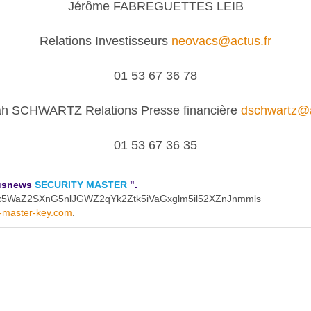
Jérôme FABREGUETTES LEIB
Relations Investisseurs
neovacs@actus.fr
01 53 67 36 78
h SCHWARTZ Relations Presse financière
dschwartz@a
01 53 67 36 35
ctusnews
SECURITY MASTER
".
vk5WaZ2SXnG5nlJGWZ2qYk2Ztk5iVaGxglm5il52XZnJnmmls
y-master-key.com
.