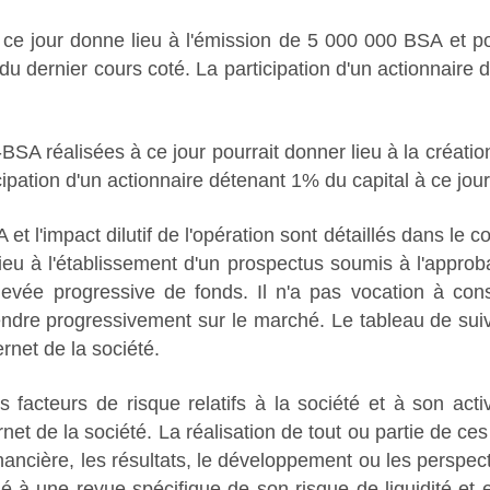
jour donne lieu à l'émission de 5 000 000 BSA et pour
du dernier cours coté. La participation d'un actionnaire
SA réalisées à ce jour pourrait donner lieu à la créati
cipation d'un actionnaire détenant 1% du capital à ce jour
t l'impact dilutif de l'opération sont détaillés dans l
u à l'établissement d'un prospectus soumis à l'approba
e levée progressive de fonds. Il n'a pas vocation à cons
 vendre progressivement sur le marché. Le tableau de s
ernet de la société.
es facteurs de risque relatifs à la société et à son acti
net de la société. La réalisation de tout ou partie de ces
 financière, les résultats, le développement ou les perspec
é à une revue spécifique de son risque de liquidité et 