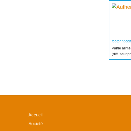
footprint.co
Partie alim
(diffuseur p
Accueil
Société