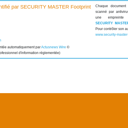
Chaque document
scanné par antiviru
une empreinte 
SECURITY MASTE
Pour contrôler son au
www.security-master
m
entée automatiquement par
Actusnews Wire
©
rofessionnel d'information réglementée)