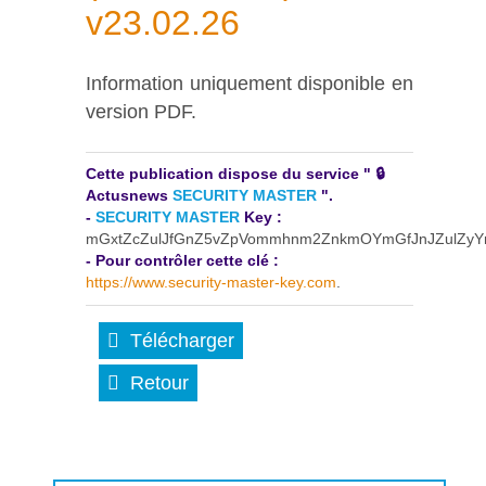
v23.02.26
Information uniquement disponible en
version PDF.
Cette publication dispose du service " 🔒
Actusnews
SECURITY MASTER
".
-
SECURITY MASTER
Key :
mGxtZcZulJfGnZ5vZpVommhnm2ZnkmOYmGfJnJZulZyY
- Pour contrôler cette clé :
https://www.security-master-key.com
.
Télécharger
Retour