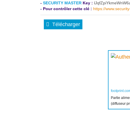
-
SECURITY MASTER
Key :
lJqfZpiYkmeWnW6
- Pour contrôler cette clé :
https://www.securit
Télécharger
footprint.co
Partie alim
(diffuseur p