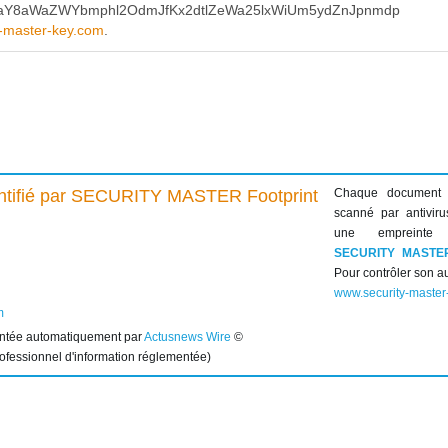
aY8aWaZWYbmphl2OdmJfKx2dtlZeWa25lxWiUm5ydZnJpnmdp
y-master-key.com
.
Chaque document
scanné par antiviru
une empreinte 
SECURITY MASTE
Pour contrôler son au
www.security-master
m
entée automatiquement par
Actusnews Wire
©
rofessionnel d'information réglementée)