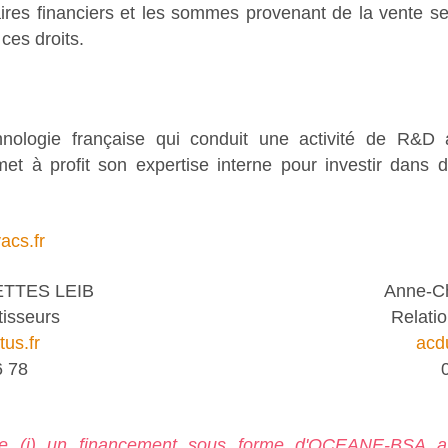
res financiers et les sommes provenant de la vente se
ces droits.
nologie française qui conduit une activité de R&D 
t à profit son expertise interne pour investir dans 
cs.fr
TTES LEIB
Anne-C
tisseurs
Relatio
us.fr
acd
6 78
ce (i) un financement sous forme d'OCEANE-BS