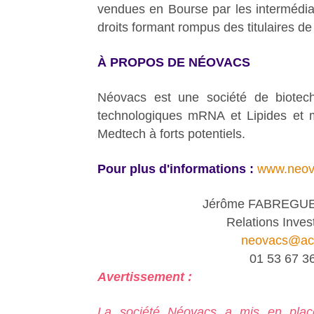
vendues en Bourse par les intermédiai
droits formant rompus des titulaires de 
À PROPOS DE NÉOVACS
Néovacs est une société de biotech
technologiques mRNA et Lipides et me
Medtech à forts potentiels.
Pour plus d'informations :
www.neova
Jérôme FABREGUE
Relations Inves
neovacs@act
01 53 67 3
Avertissement :
La société Néovacs a mis en pla