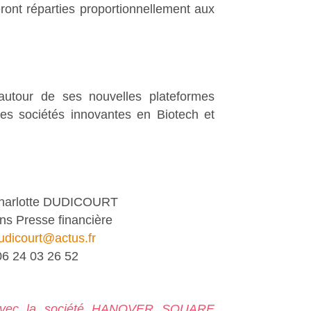
ront réparties proportionnellement aux
autour de ses nouvelles plateformes
des sociétés innovantes en Biotech et
harlotte DUDICOURT
ns Presse financière
udicourt@actus.fr
06 24 03 26 52
A avec la société HANOVER SQUARE