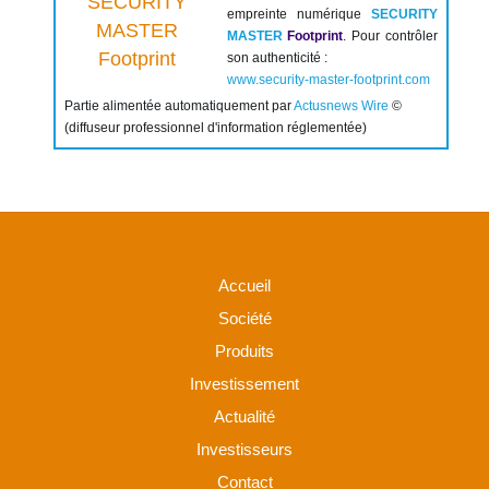
empreinte numérique
SECURITY
MASTER
Footprint
. Pour contrôler
son authenticité :
www.security-master-footprint.com
Partie alimentée automatiquement par
Actusnews Wire
©
(diffuseur professionnel d'information réglementée)
Accueil
Société
Produits
Investissement
Actualité
Investisseurs
Contact