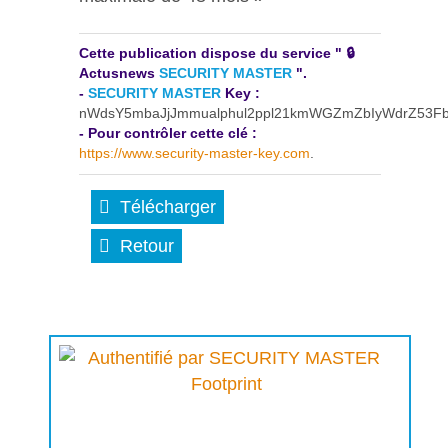
Cette publication dispose du service " 🔒
Actusnews
SECURITY MASTER
".
-
SECURITY MASTER
Key :
nWdsY5mbaJjJmmualphul2ppl21kmWGZmZbIyWdrZ53F
- Pour contrôler cette clé :
https://www.security-master-key.com
.
Télécharger
Retour