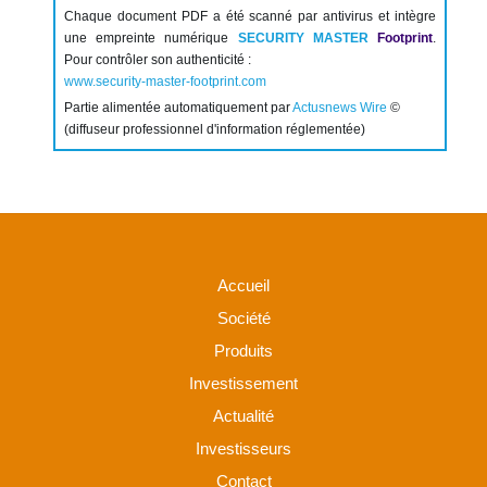
Chaque document PDF a été scanné par antivirus et intègre
une empreinte numérique
SECURITY MASTER
Footprint
.
Pour contrôler son authenticité :
www.security-master-footprint.com
Partie alimentée automatiquement par
Actusnews Wire
©
(diffuseur professionnel d'information réglementée)
Accueil
Société
Produits
Investissement
Actualité
Investisseurs
Contact