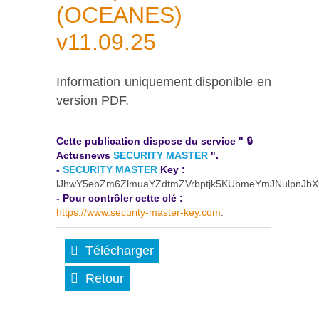
(OCEANES)
v11.09.25
Information uniquement disponible en
version PDF.
Cette publication dispose du service " 🔒
Actusnews
SECURITY MASTER
".
-
SECURITY MASTER
Key :
lJhwY5ebZm6ZlmuaYZdtmZVrbptjk5KUbmeYmJNulpnJ
- Pour contrôler cette clé :
https://www.security-master-key.com
.
Télécharger
Retour